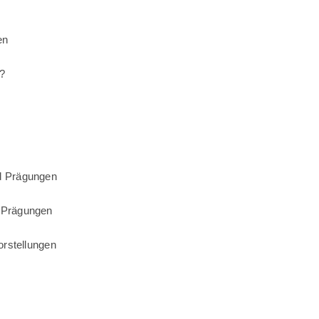
en
?
d Prägungen
 Prägungen
orstellungen