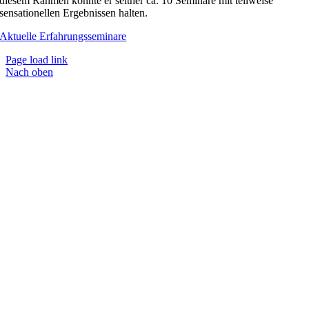
diesem Rahmen konnte er seither ca. 10 Seminare mit teilweise
sensationellen Ergebnissen halten.
Aktuelle Erfahrungsseminare
Page load link
Nach oben